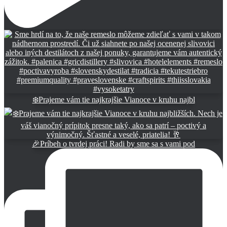
❄️Prajeme vám tie najkrajšie Vianoce v kruhu najbl
🎉Príbeh o tvrdej práci! Radi by sme sa s vami pod