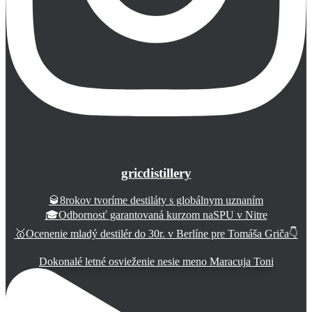
gricdistillery
🥃8rokov tvoríme destiláty s globálnym uznaním
🎓Odbornosť garantovaná kurzom naSPU v Nitre
🥇Ocenenie mladý destilér do 30r. v Berlíne pre Tomáša Griča👇
Dokonalé letné osvieženie nesie meno Maracuja Toni