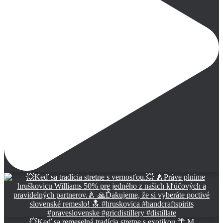
💥Keď sa remeselná tradícia stretne s exotikou.🌴 M