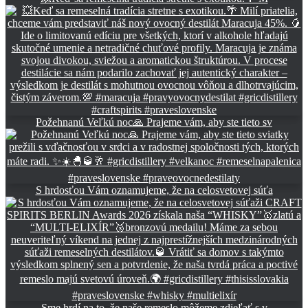
Požehnanú Veľkú noc🙏 Prajeme vám, aby ste tieto sv
S hrdosťou Vám oznamujeme, že na celosvetovej súťa
Sme hrdí na to, že naše remeslo môžeme zdieľať s v