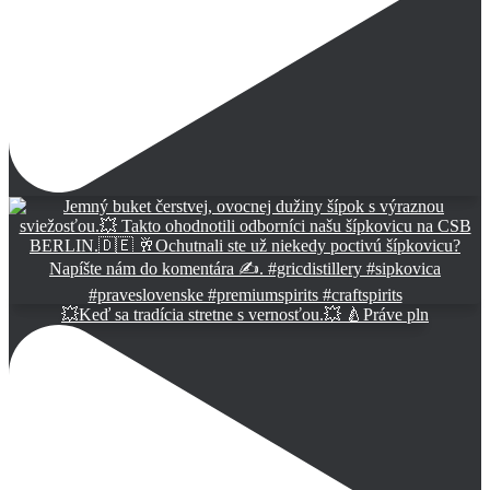
💥Keď sa tradícia stretne s vernosťou.💥 🍐Práve pln