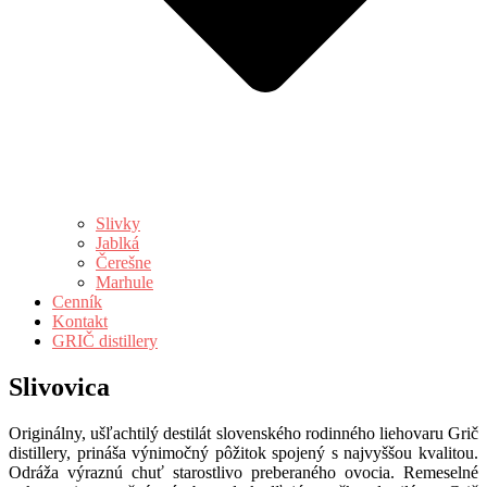
Slivky
Jablká
Čerešne
Marhule
Cenník
Kontakt
GRIČ distillery
Slivovica
Originálny, ušľachtilý destilát slovenského rodinného liehovaru Grič
distillery, prináša výnimočný pôžitok spojený s najvyššou kvalitou.
Odráža výraznú chuť starostlivo preberaného ovocia. Remeselné