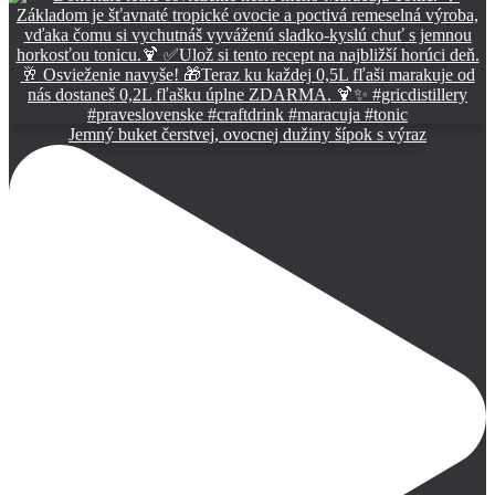
Jemný buket čerstvej, ovocnej dužiny šípok s výraz