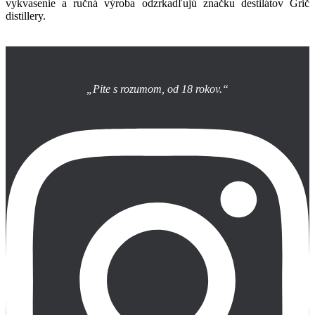
vykvasenie a ručná výroba odzrkadľujú značku destilátov Grič
distillery.
„Pite s rozumom, od 18 rokov.“